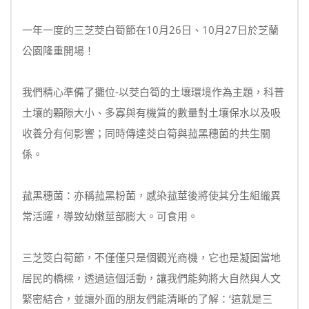
一年一度的三芝茭白筍節在10月26日、10月27日於芝蘭
公園隆重開場！
我們精心準備了攤位-以茭白筍的土壤環境作為主題，科普
土壤的顆隙大小、多寡與有機質的數量對土壤保水以及吸
收養分有何影響；同時傳達茭白筍與菰黑穗菌的共生關
係。
菰黑穗菌：亦稱菰黑粉菌，感染菰莖後將使其分生組織異
常活躍，導致幼嫩莖部膨大。可食用。
三芝筊白筍節，不僅僅只是個觀光商機，它也是凝固當地
居民的橋樑，透過這個活動，讓我們能夠將大自然與人文
緊密結合，並讓外面的朋友們能清晰的了解：‘這就是三