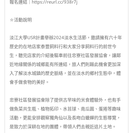
報名連結｜https://reurl.cc/938r7j
⛦活動說明
淡江大學USR計畫舉辦2024淡水生活節，邀請擁有六十年
歷史的在地店家泰豐飼料行和大家分享飼料行的前世今
生，聽完店家的介紹後驅車前往忠寮社區發展協會，讓鄰
近地緣關係的城鄉能有所連結，旅人們則藉此機會更加深
入了解淡水城鎮的歷史脈絡，並在淡水的鄉村生態中，體
會手做食物的美好。
忠寮社區發展協會除了提供古早味的米食體驗外，也有手
做魚菜共生瓶、植物拓印、水苔球、南瓜圓、蛋捲等趣味
活動，更能安排觀察獨角仙以及長吻白蠟蟬的生態導覽，
是致力於深耕在地的團體，帶領人們去親近這片土地。